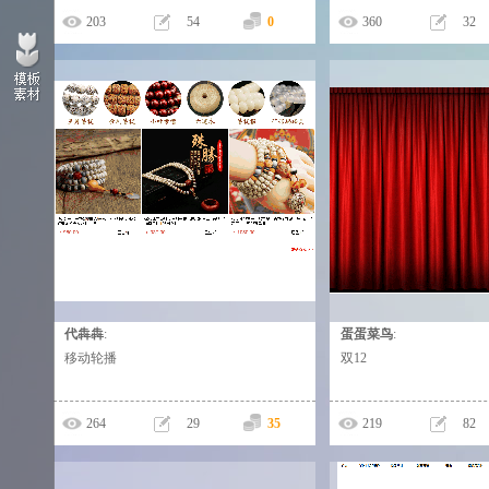
码，最后粘贴3里面的超级链接就行了。
203
54
0
360
32
代犇犇
:
蛋蛋菜鸟
:
这个人太懒，什么都没有留下！
双12海报
移动轮播
双12
264
29
35
219
82