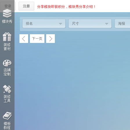
登录
注册
分享模块即获积分，模块秀分享介绍！
排名
尺寸
海报
下一页