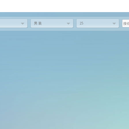
男 装
25