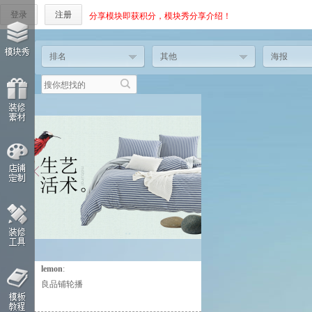
登录
注册
分享模块即获积分，模块秀分享介绍！
排名
其他
海报
lemon
:
这个人太懒，什么都没有留下！
良品铺轮播