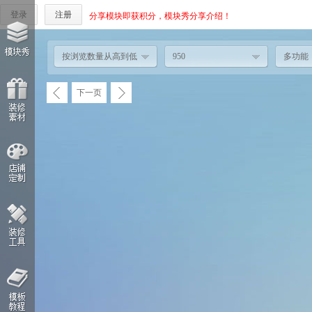
登录
注册
分享模块即获积分，模块秀分享介绍！
按浏览数量从高到低
950
多功能
下一页