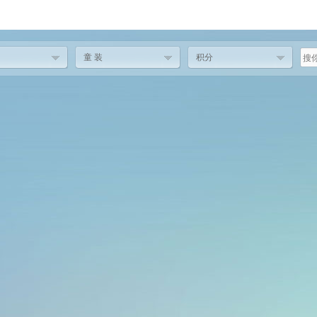
童 装
积分