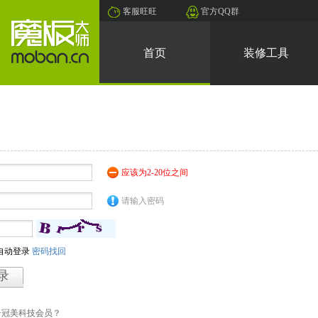
客服旺旺
官方QQ群
客服1:
QQ服务群：67115096
首页
首页
装修工具
客服2:
QQ服务群2：243678097
客服3:
工作时间
PC装修工具
周一至周日：9:00-18:00
手机装修工具
应该为2-20位之间
请输入密码
自动登录
密码找回
册冠美科技会员？